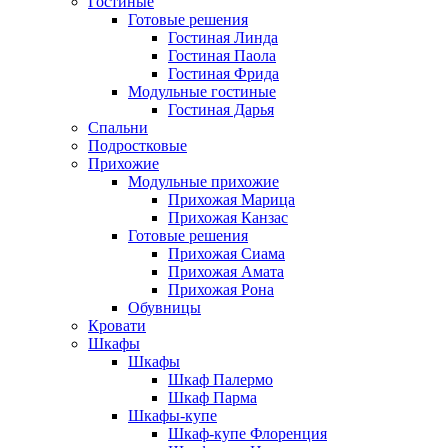
Гостиные
Готовые решения
Гостиная Линда
Гостиная Паола
Гостиная Фрида
Модульные гостиные
Гостиная Дарья
Спальни
Подростковые
Прихожие
Модульные прихожие
Прихожая Марица
Прихожая Канзас
Готовые решения
Прихожая Сиама
Прихожая Амата
Прихожая Рона
Обувницы
Кровати
Шкафы
Шкафы
Шкаф Палермо
Шкаф Парма
Шкафы-купе
Шкаф-купе Флоренция