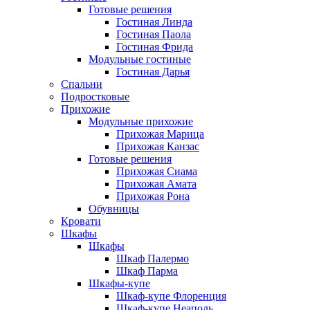
Готовые решения
Гостиная Линда
Гостиная Паола
Гостиная Фрида
Модульные гостиные
Гостиная Дарья
Спальни
Подростковые
Прихожие
Модульные прихожие
Прихожая Марица
Прихожая Канзас
Готовые решения
Прихожая Сиама
Прихожая Амата
Прихожая Рона
Обувницы
Кровати
Шкафы
Шкафы
Шкаф Палермо
Шкаф Парма
Шкафы-купе
Шкаф-купе Флоренция
Шкаф-купе Неаполь