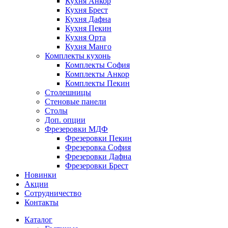
Кухня Анкор
Кухня Брест
Кухня Дафна
Кухня Пекин
Кухня Орта
Кухня Манго
Комплекты кухонь
Комплекты София
Комплекты Анкор
Комплекты Пекин
Столешницы
Стеновые панели
Столы
Доп. опции
Фрезеровки МДФ
Фрезеровки Пекин
Фрезеровка София
Фрезеровки Дафна
Фрезеровки Брест
Новинки
Акции
Сотрудничество
Контакты
Каталог