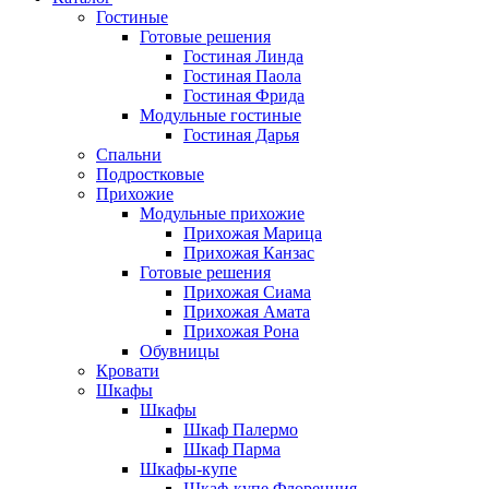
Гостиные
Готовые решения
Гостиная Линда
Гостиная Паола
Гостиная Фрида
Модульные гостиные
Гостиная Дарья
Спальни
Подростковые
Прихожие
Модульные прихожие
Прихожая Марица
Прихожая Канзас
Готовые решения
Прихожая Сиама
Прихожая Амата
Прихожая Рона
Обувницы
Кровати
Шкафы
Шкафы
Шкаф Палермо
Шкаф Парма
Шкафы-купе
Шкаф-купе Флоренция